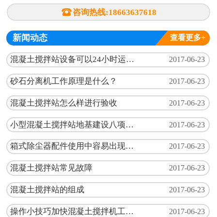

咨询热线:18663637618
新闻动态
查看更多+
混凝土搅拌站设备可以24小时运行吗
2017-06-23
砂石分离机工作原理是什么？
2017-06-23
混凝土搅拌站怎么样进行验收
2017-06-23
小型混凝土搅拌站地基建设八项注意
2017-06-23
箱式除尘器配件使用中容易出现的问题
2017-06-23
混凝土搅拌站常见故障
2017-06-23
混凝土搅拌站的组成
2017-06-23
操作小技巧加快混凝土搅拌机工作进度
2017-06-23