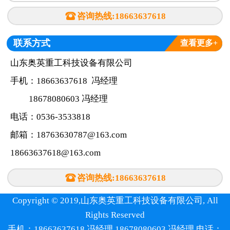

咨询热线:18663637618
联系方式
查看更多+
山东奥英重工科技设备有限公司
手机：18663637618 冯经理
18678080603 冯经理
电话：0536-3533818
邮箱：18763630787@163.com
18663637618@163.com

咨询热线:18663637618
Copyright © 2019,山东奥英重工科技设备有限公司, All
Rights Reserved
手机：18663637618 冯经理 18678080603 冯经理 电话：