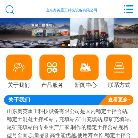


网站首页

山东奥英重工科技设备有限公司
网站首页
公司简介
产品展示




案例展示
关于我们
产品服务
新闻中心
联系方式
新闻中心
关于我们
查看更多+
在线留言
山东奥英重工科技设备有限公司是国内稳定土拌合站,
联系方式
稳定土混凝土拌和站，充填站,矿山充填站,煤矿充填站,
尾矿充填站的专业生产厂家,制作的稳定土拌合站规格
型号全面,质量品质高性能优越,使用寿命长,稳定土拌合