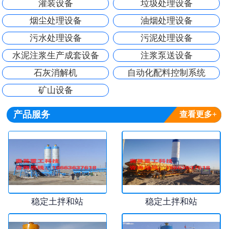
灌装设备
垃圾处理设备
烟尘处理设备
油烟处理设备
污水处理设备
污泥处理设备
水泥注浆生产成套设备
注浆泵送设备
石灰消解机
自动化配料控制系统
矿山设备
产品服务
查看更多+
稳定土拌和站
稳定土拌和站