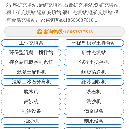
站,尾矿充填站,金矿充填站,石膏矿充填站,铁矿充填站,
稀土矿充填站,锰矿充填站,银矿充填站,锰矿充填站,稀
有金属充填站厂家咨询热线18663637618...

咨询热线:18663637618
工业充填泵
环保型稳定土拌合站
环保型混凝土搅拌站
矿井充填站
拌合站电脑控制系统
混凝土搅拌机
混凝土配料机
螺旋输送机
混凝土沙石分离机
细沙回收机
脱水筛
洗石机
筛沙机
洗沙机
制沙设备
淘金设备
抽沙机
制水设备